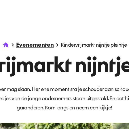
Evenementen
Kindervrijmarkt nijntje pleintje
ijmarkt nijntje
over mag slaan. Het ene moment sta je schouder aan schoude
eedjes van de jonge ondernemers staan uitgestald. En dat hi
garanderen. Kom langs en neem een kijkje!