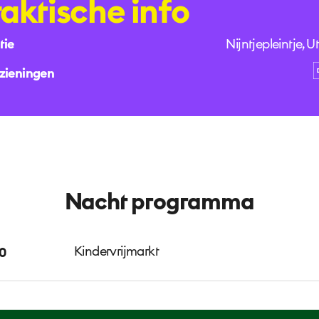
raktische info
tie
Nijntjepleintje, U
zieningen
Nacht programma
Kindervrijmarkt
00